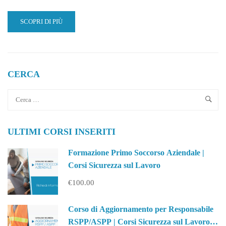
READ
SCOPRI DI PIÙ
MORE
ABOUT
IMPRENDITORI
SI
NASCE
CERCA
O
SI
DIVENTA?
|
YES
ULTIMI CORSI INSERITI
I
START
UP
Formazione Primo Soccorso Aziendale |
Corsi Sicurezza sul Lavoro
€100.00
Corso di Aggiornamento per Responsabile
RSPP/ASPP | Corsi Sicurezza sul Lavoro