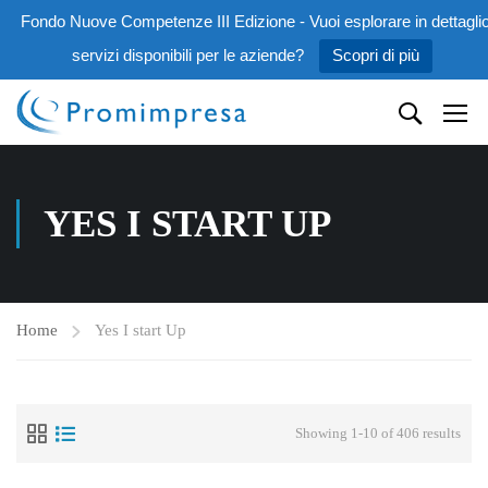
Fondo Nuove Competenze III Edizione - Vuoi esplorare in dettaglio
servizi disponibili per le aziende?
Scopri di più
YES I START UP
Home
Yes I start Up
Showing 1-10 of 406 results