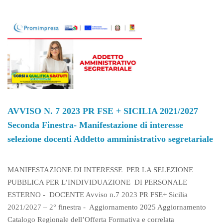
N.
7
2023
PR
FSE
+
SICILIA
2021/2027
SECONDA
FINESTRA-
MANIFESTAZIONE
AVVISO N. 7 2023 PR FSE + SICILIA 2021/2027
DI
Seconda Finestra- Manifestazione di interesse
INTERESSE
SELEZIONE
selezione docenti Addetto amministrativo segretariale
DOCENTI
ADDETTO
IMPIANTI
MANIFESTAZIONE DI INTERESSE PER LA SELEZIONE
ELETTRICI
PUBBLICA PER L’INDIVIDUAZIONE DI PERSONALE
CIVILI
ESTERNO - DOCENTE Avviso n.7 2023 PR FSE+ Sicilia
2021/2027 – 2° finestra - Aggiornamento 2025 Aggiornamento
Catalogo Regionale dell’Offerta Formativa e correlata