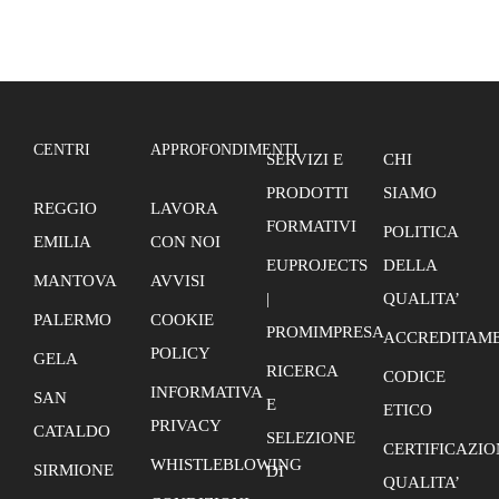
FINESTRA-
MANIFESTAZIONE
DI
INTERESSE
SELEZIONE
DOCENTI
CENTRI
APPROFONDIMENTI
ADDETTO
SERVIZI E
CHI
VENDITE
PRODOTTI
SIAMO
REGGIO
LAVORA
FORMATIVI
POLITICA
EMILIA
CON NOI
EUPROJECTS
DELLA
MANTOVA
AVVISI
|
QUALITA’
PALERMO
COOKIE
PROMIMPRESA
ACCREDITAME
POLICY
GELA
RICERCA
CODICE
INFORMATIVA
SAN
E
ETICO
PRIVACY
CATALDO
SELEZIONE
CERTIFICAZIO
WHISTLEBLOWING
SIRMIONE
DI
QUALITA’