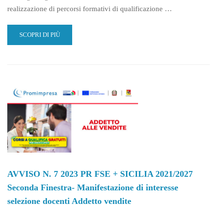
realizzazione di percorsi formativi di qualificazione …
READ
SCOPRI DI PIÙ
MORE
ABOUT
AVVISO
N.
7
2023
PR
FSE
+
SICILIA
2021/2027
SECONDA
FINESTRA-
MANIFESTAZIONE
AVVISO N. 7 2023 PR FSE + SICILIA 2021/2027
DI
Seconda Finestra- Manifestazione di interesse
INTERESSE
SELEZIONE
selezione docenti Addetto vendite
DOCENTI