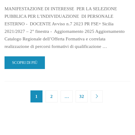
ADDETTO
AMMINISTRATIVO
MANIFESTAZIONE DI INTERESSE PER LA SELEZIONE
SEGRETARIALE
PUBBLICA PER L’INDIVIDUAZIONE DI PERSONALE
ESTERNO - DOCENTE Avviso n.7 2023 PR FSE+ Sicilia
2021/2027 – 2° finestra - Aggiornamento 2025 Aggiornamento
Catalogo Regionale dell’Offerta Formativa e correlata
realizzazione di percorsi formativi di qualificazione …
READ
SCOPRI DI PIÙ
MORE
ABOUT
AVVISO
N.
7
1
2
…
32
2023
PR
FSE
+
SICILIA
2021/2027
SECONDA