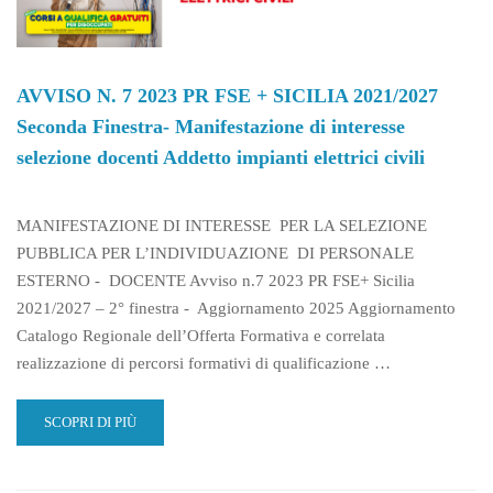
2021/2027
SECONDA
FINESTRA-
MANIFESTAZIONE
AVVISO N. 7 2023 PR FSE + SICILIA 2021/2027
DI
Seconda Finestra- Manifestazione di interesse
INTERESSE
SELEZIONE
selezione docenti Addetto impianti elettrici civili
DOCENTI
TECNICO
DI
MANIFESTAZIONE DI INTERESSE PER LA SELEZIONE
ACCOGLIENZA
PUBBLICA PER L’INDIVIDUAZIONE DI PERSONALE
TURISTICA
ESTERNO - DOCENTE Avviso n.7 2023 PR FSE+ Sicilia
2021/2027 – 2° finestra - Aggiornamento 2025 Aggiornamento
Catalogo Regionale dell’Offerta Formativa e correlata
realizzazione di percorsi formativi di qualificazione …
READ
SCOPRI DI PIÙ
MORE
ABOUT
AVVISO