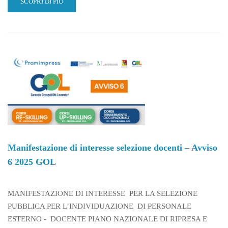
READ
SCOPRI DI PIÙ
MORE
ABOUT
AVVISO
DI
SELEZIONE
–
COORDINATORE
DI
PROGETTO
|
PROGETTO
DEPIST
|
PROGRAMMA
Manifestazione di interesse selezione docenti – Avviso
INTERREG
6 2025 GOL
NEXT
ITALIA–
TUNISIA
MANIFESTAZIONE DI INTERESSE PER LA SELEZIONE
PUBBLICA PER L’INDIVIDUAZIONE DI PERSONALE
ESTERNO - DOCENTE PIANO NAZIONALE DI RIPRESA E