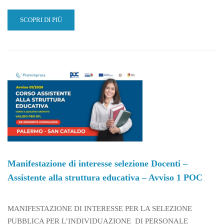
READ
SCOPRI DI PIÙ
MORE
ABOUT
MANIFESTAZIONE
DI
INTERESSE
SELEZIONE
DOCENTI
–
ADDETTO
ALLE
MURATURE,
INTONACI
E
POSA
Manifestazione di interesse selezione Docenti –
MATERIALI
Assistente alla struttura educativa – Avviso 1 POC
LAPIDEI
–
AVVISO
MANIFESTAZIONE DI INTERESSE PER LA SELEZIONE
1
POC
PUBBLICA PER L’INDIVIDUAZIONE DI PERSONALE