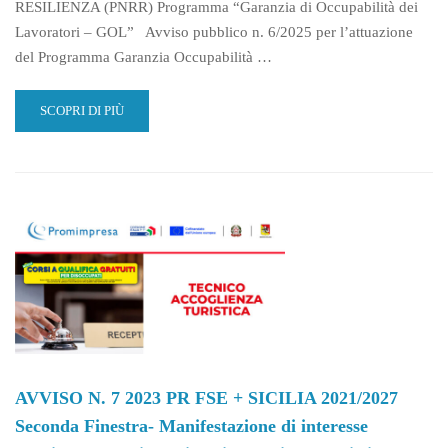
RESILIENZA (PNRR) Programma “Garanzia di Occupabilità dei
Lavoratori – GOL” Avviso pubblico n. 6/2025 per l’attuazione
del Programma Garanzia Occupabilità …
READ
SCOPRI DI PIÙ
MORE
ABOUT
MANIFESTAZIONE
DI
INTERESSE
SELEZIONE
DOCENTI
–
AVVISO
6
2025
GOL
AVVISO N. 7 2023 PR FSE + SICILIA 2021/2027
Seconda Finestra- Manifestazione di interesse