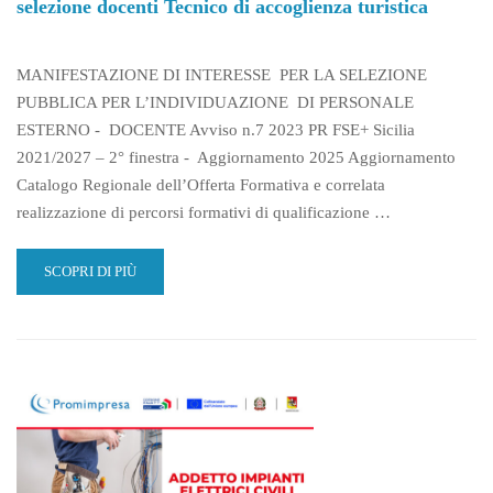
selezione docenti Tecnico di accoglienza turistica
MANIFESTAZIONE DI INTERESSE PER LA SELEZIONE
PUBBLICA PER L’INDIVIDUAZIONE DI PERSONALE
ESTERNO - DOCENTE Avviso n.7 2023 PR FSE+ Sicilia
2021/2027 – 2° finestra - Aggiornamento 2025 Aggiornamento
Catalogo Regionale dell’Offerta Formativa e correlata
realizzazione di percorsi formativi di qualificazione …
READ
SCOPRI DI PIÙ
MORE
ABOUT
AVVISO
N.
7
2023
PR
FSE
+
SICILIA