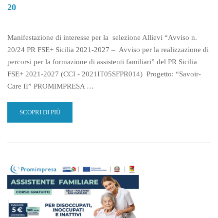
20
POC
Manifestazione di interesse per la selezione Allievi “Avviso n.
20/24 PR FSE+ Sicilia 2021-2027 – Avviso per la realizzazione di
percorsi per la formazione di assistenti familiari” del PR Sicilia
FSE+ 2021-2027 (CCI - 2021IT05SFPR014) Progetto: “Savoir-
Care II” PROMIMPRESA …
READ
SCOPRI DI PIÙ
MORE
ABOUT
MANIFESTAZIONE
DI
INTERESSE
SELEZIONE
ALLIEVI
–
AVVISO
20