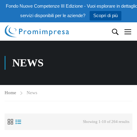
Fondo Nuove Competenze III Edizione - Vuoi esplorare in dettaglio
servizi disponibili per le aziende?
Scopri di più
NEWS
Home
News
Showing 1-10 of 264 results