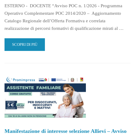
ESTERNO - DOCENTE “Avviso POC n. 1/2026 - Programma
Operativo Complementare POC 2014/2020 – Aggiornamento
Catalogo Regionale dell’Offerta Formativa e correlata
realizzazione di percorsi formativi di qualificazione mirati al …
READ
SCOPRI DI PIÙ
MORE
ABOUT
MANIFESTAZIONE
DI
INTERESSE
SELEZIONE
DOCENTI
–
ASSISTENTE
ALLA
STRUTTURA
EDUCATIVA
–
AVVISO
Manifestazione di interesse selezione Allievi – Avviso
1