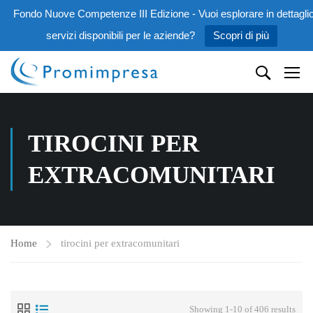
Fondo Nuove Competenze III Edizione - Vuoi esplorare in dettaglio
servizi disponibili per le aziende?
Scopri di più
TIROCINI PER
EXTRACOMUNITARI
Home
tirocini per extracomunitari
Showing 1-10 of 406 results