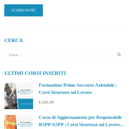
READ
SCOPRI DI PIÙ
MORE
ABOUT
PROGETTO
PUOI:
UNA
CERCA
PARTNERSHIP
TRA
IL
COMUNE
DI
ULTIMI CORSI INSERITI
LICATA
E
PROMIMPRESA
Formazione Primo Soccorso Aziendale |
SRL
Corsi Sicurezza sul Lavoro
€100.00
Corso di Aggiornamento per Responsabile
RSPP/ASPP | Corsi Sicurezza sul Lavoro