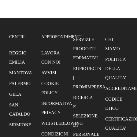
CENTRI
APPROFONDIMENTI
SERVIZI E
CHI
PRODOTTI
SIAMO
REGGIO
LAVORA
FORMATIVI
POLITICA
EMILIA
CON NOI
EUPROJECTS
DELLA
MANTOVA
AVVISI
|
QUALITA’
PALERMO
COOKIE
PROMIMPRESA
ACCREDITAME
POLICY
GELA
RICERCA
CODICE
INFORMATIVA
SAN
E
ETICO
PRIVACY
CATALDO
SELEZIONE
CERTIFICAZIO
WHISTLEBLOWING
SIRMIONE
DI
QUALITA’
CONDIZIONI
PERSONALE