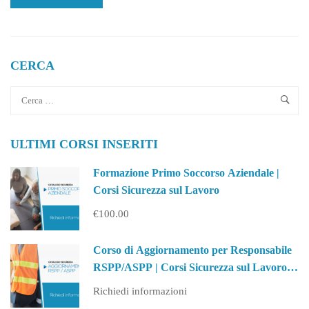
MORE
ABOUT
PROGETTO
PUOI:
UNA
CERCA
PARTNERSHIP
TRA
IL
COMUNE
DI
ULTIMI CORSI INSERITI
LICATA
E
PROMIMPRESA
Formazione Primo Soccorso Aziendale |
SRL
Corsi Sicurezza sul Lavoro
€100.00
Corso di Aggiornamento per Responsabile
RSPP/ASPP | Corsi Sicurezza sul Lavoro
(PA)
Richiedi informazioni