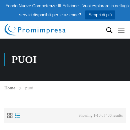
Fondo Nuove Competenze III Edizione - Vuoi esplorare in dettaglio
servizi disponibili per le aziende?
Scopri di più
PUOI
Home
puoi
Showing 1-10 of 406 results