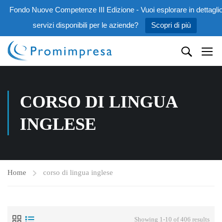
Fondo Nuove Competenze III Edizione - Vuoi esplorare in dettaglio
servizi disponibili per le aziende?
Scopri di più
CORSO DI LINGUA
INGLESE
Home
corso di lingua inglese
Showing 1-10 of 406 results