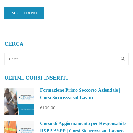
READ
SCOPRI DI PIÙ
MORE
ABOUT
LINGUA
INGLESE
|
CERCA
L’IMPORTANZA
DI
UNA
CERTIFICAZIONE
DI
ULTIMI CORSI INSERITI
LIVELLO
B2
Formazione Primo Soccorso Aziendale |
Corsi Sicurezza sul Lavoro
€100.00
Corso di Aggiornamento per Responsabile
RSPP/ASPP | Corsi Sicurezza sul Lavoro