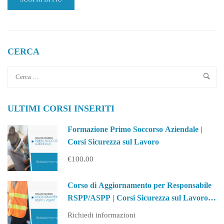
MORE
ABOUT
LINGUA
INGLESE
|
CERCA
L’IMPORTANZA
DI
UNA
CERTIFICAZIONE
DI
ULTIMI CORSI INSERITI
LIVELLO
B2
Formazione Primo Soccorso Aziendale |
Corsi Sicurezza sul Lavoro
€100.00
Corso di Aggiornamento per Responsabile
RSPP/ASPP | Corsi Sicurezza sul Lavoro
(PA)
Richiedi informazioni