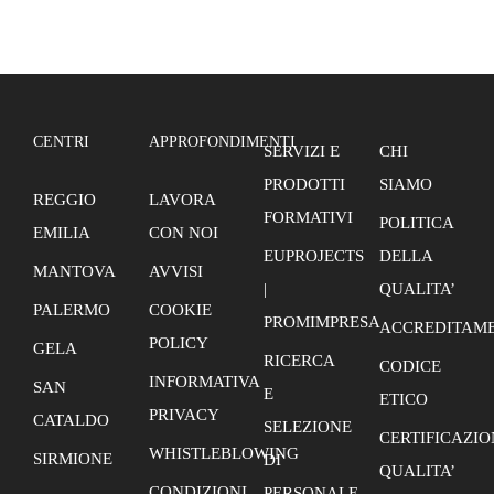
CENTRI
APPROFONDIMENTI
SERVIZI E
CHI
PRODOTTI
SIAMO
REGGIO
LAVORA
FORMATIVI
POLITICA
EMILIA
CON NOI
EUPROJECTS
DELLA
MANTOVA
AVVISI
|
QUALITA’
PALERMO
COOKIE
PROMIMPRESA
ACCREDITAME
POLICY
GELA
RICERCA
CODICE
INFORMATIVA
SAN
E
ETICO
PRIVACY
CATALDO
SELEZIONE
CERTIFICAZIO
WHISTLEBLOWING
SIRMIONE
DI
QUALITA’
CONDIZIONI
PERSONALE