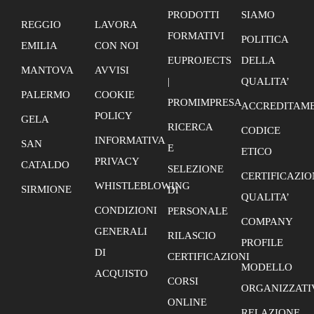
354 - 356- 368 Avviso 33
PRODOTTI
SIAMO
REGGIO
LAVORA
FORMATIVI
POLITICA
EMILIA
CON NOI
EUPROJECTS
DELLA
MANTOVA
AVVISI
|
QUALITA’
PALERMO
COOKIE
PROMIMPRESA
ACCREDITAME
POLICY
GELA
RICERCA
CODICE
INFORMATIVA
SAN
E
ETICO
PRIVACY
CATALDO
SELEZIONE
CERTIFICAZIO
WHISTLEBLOWING
SIRMIONE
DI
QUALITA’
CONDIZIONI
PERSONALE
COMPANY
GENERALI
RILASCIO
PROFILE
DI
CERTIFICAZIONI
MODELLO
ACQUISTO
CORSI
ORGANIZZATI
ONLINE
RELAZIONE