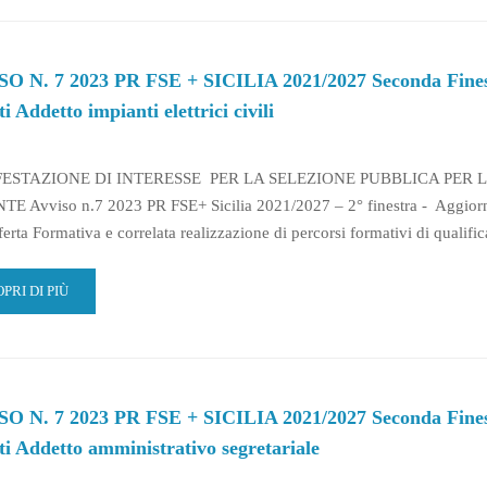
VISO
O N. 7 2023 PR FSE + SICILIA 2021/2027 Seconda Finestra
3
i Addetto impianti elettrici civili
ILIA
ESTAZIONE DI INTERESSE PER LA SELEZIONE PUBBLICA PER 
1/2027
E Avviso n.7 2023 PR FSE+ Sicilia 2021/2027 – 2° finestra - Aggio
CONDA
ferta Formativa e correlata realizzazione di percorsi formativi di qualif
ESTRA-
NIFESTAZIONE
AD
PRI DI PIÙ
TERESSE
RE
LEZIONE
OUT
CENTI
VISO
CNICO
COGLIENZA
O N. 7 2023 PR FSE + SICILIA 2021/2027 Seconda Finestra
3
RISTICA
ti Addetto amministrativo segretariale