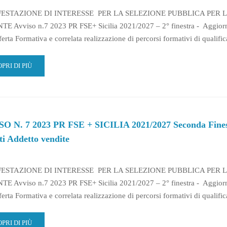
ILIA
ESTAZIONE DI INTERESSE PER LA SELEZIONE PUBBLICA PER 
1/2027
E Avviso n.7 2023 PR FSE+ Sicilia 2021/2027 – 2° finestra - Aggio
CONDA
ferta Formativa e correlata realizzazione di percorsi formativi di qualif
ESTRA-
NIFESTAZIONE
AD
PRI DI PIÙ
TERESSE
RE
LEZIONE
OUT
CENTI
VISO
DETTO
IANTI
TTRICI
O N. 7 2023 PR FSE + SICILIA 2021/2027 Seconda Finestra
3
ILI
ti Addetto vendite
ILIA
ESTAZIONE DI INTERESSE PER LA SELEZIONE PUBBLICA PER 
1/2027
E Avviso n.7 2023 PR FSE+ Sicilia 2021/2027 – 2° finestra - Aggio
CONDA
ferta Formativa e correlata realizzazione di percorsi formativi di qualif
ESTRA-
NIFESTAZIONE
AD
PRI DI PIÙ