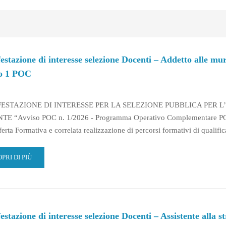
stazione di interesse selezione Docenti – Addetto alle mur
o 1 POC
ESTAZIONE DI INTERESSE PER LA SELEZIONE PUBBLICA PER 
E “Avviso POC n. 1/2026 - Programma Operativo Complementare PO
ferta Formativa e correlata realizzazione di percorsi formativi di qualifi
AD
PRI DI PIÙ
RE
OUT
NIFESTAZIONE
TERESSE
estazione di interesse selezione Docenti – Assistente alla 
LEZIONE