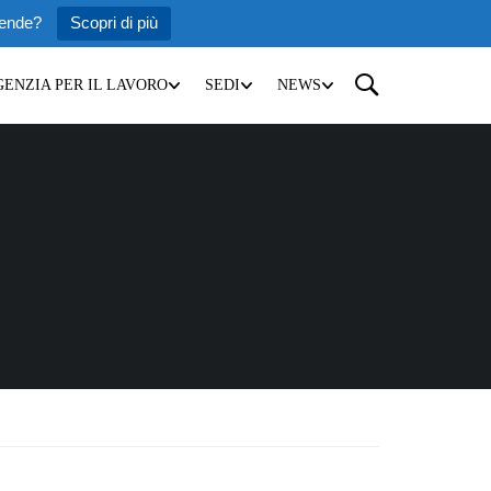
iende?
Scopri di più
GENZIA PER IL LAVORO
SEDI
NEWS