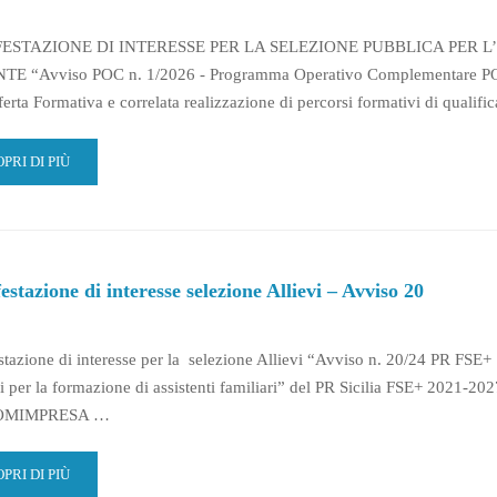
CENTI
ESTAZIONE DI INTERESSE PER LA SELEZIONE PUBBLICA PER 
DETTO
LE
E “Avviso POC n. 1/2026 - Programma Operativo Complementare PO
RATURE,
ferta Formativa e correlata realizzazione di percorsi formativi di qualifi
TONACI
SA
AD
PRI DI PIÙ
TERIALI
RE
IDEI
OUT
NIFESTAZIONE
VISO
TERESSE
stazione di interesse selezione Allievi – Avviso 20
C
LEZIONE
CENTI
tazione di interesse per la selezione Allievi “Avviso n. 20/24 PR FSE+ 
SISTENTE
LA
i per la formazione di assistenti familiari” del PR Sicilia FSE+ 2021-
RUTTURA
ROMIMPRESA …
UCATIVA
VISO
AD
PRI DI PIÙ
RE