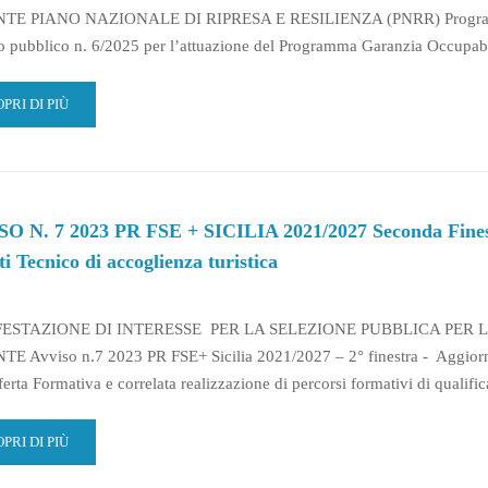
E PIANO NAZIONALE DI RIPRESA E RESILIENZA (PNRR) Programma “
 pubblico n. 6/2025 per l’attuazione del Programma Garanzia Occupab
AD
PRI DI PIÙ
RE
OUT
NIFESTAZIONE
TERESSE
O N. 7 2023 PR FSE + SICILIA 2021/2027 Seconda Finestra
LEZIONE
CENTI
i Tecnico di accoglienza turistica
VISO
ESTAZIONE DI INTERESSE PER LA SELEZIONE PUBBLICA PER 
5
E Avviso n.7 2023 PR FSE+ Sicilia 2021/2027 – 2° finestra - Aggio
L
ferta Formativa e correlata realizzazione di percorsi formativi di qualif
AD
PRI DI PIÙ
RE
OUT