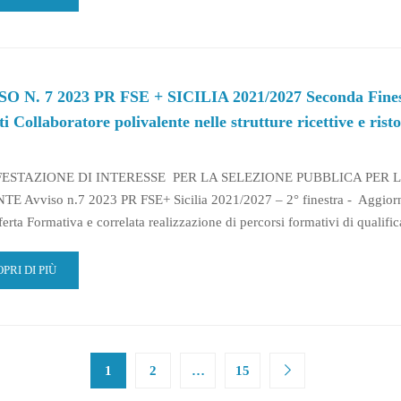
TERESSE
RE
LEZIONE
OUT
CENTI
VISO
DETTO
MINISTRATIVO
GRETARIALE
O N. 7 2023 PR FSE + SICILIA 2021/2027 Seconda Finestra
3
i Collaboratore polivalente nelle strutture ricettive e rist
ILIA
ESTAZIONE DI INTERESSE PER LA SELEZIONE PUBBLICA PER 
1/2027
E Avviso n.7 2023 PR FSE+ Sicilia 2021/2027 – 2° finestra - Aggio
CONDA
ferta Formativa e correlata realizzazione di percorsi formativi di qualif
ESTRA-
NIFESTAZIONE
AD
PRI DI PIÙ
TERESSE
RE
LEZIONE
OUT
CENTI
VISO
DETTO
NDITE
1
2
…
15
3