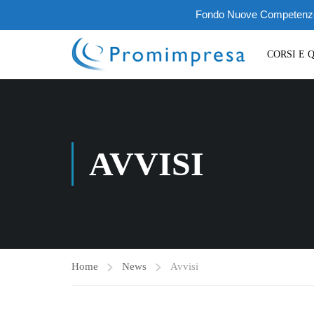
Fondo Nuove Competenze III
CORSI E 
AVVISI
Home
News
Avvisi