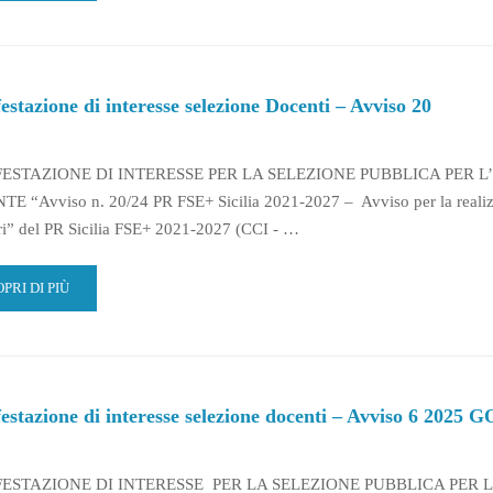
C
OUT
NIFESTAZIONE
TERESSE
estazione di interesse selezione Docenti – Avviso 20
LEZIONE
IEVI
ESTAZIONE DI INTERESSE PER LA SELEZIONE PUBBLICA PER 
VISO
 “Avviso n. 20/24 PR FSE+ Sicilia 2021-2027 – Avviso per la realizzaz
ri” del PR Sicilia FSE+ 2021-2027 (CCI - …
AD
PRI DI PIÙ
RE
OUT
NIFESTAZIONE
TERESSE
estazione di interesse selezione docenti – Avviso 6 2025 
LEZIONE
CENTI
ESTAZIONE DI INTERESSE PER LA SELEZIONE PUBBLICA PER 
VISO