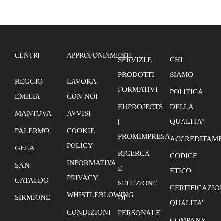
CENTRI
APPROFONDIMENTI
SERVIZI E
CHI
PRODOTTI
SIAMO
REGGIO
LAVORA
FORMATIVI
POLITICA
EMILIA
CON NOI
EUPROJECTS
DELLA
MANTOVA
AVVISI
|
QUALITA’
PALERMO
COOKIE
PROMIMPRESA
ACCREDITAME
POLICY
GELA
RICERCA
CODICE
INFORMATIVA
SAN
E
ETICO
PRIVACY
CATALDO
SELEZIONE
CERTIFICAZIO
WHISTLEBLOWING
SIRMIONE
DI
QUALITA’
CONDIZIONI
PERSONALE
COMPANY