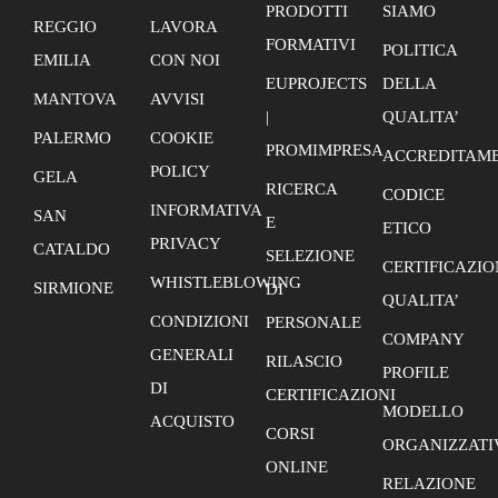
PRODOTTI
SIAMO
REGGIO
LAVORA
FORMATIVI
POLITICA
EMILIA
CON NOI
EUPROJECTS
DELLA
MANTOVA
AVVISI
|
QUALITA’
PALERMO
COOKIE
PROMIMPRESA
ACCREDITAME
POLICY
GELA
RICERCA
CODICE
INFORMATIVA
SAN
E
ETICO
PRIVACY
CATALDO
SELEZIONE
CERTIFICAZIO
WHISTLEBLOWING
SIRMIONE
DI
QUALITA’
CONDIZIONI
PERSONALE
COMPANY
GENERALI
RILASCIO
PROFILE
DI
CERTIFICAZIONI
MODELLO
ACQUISTO
CORSI
ORGANIZZATI
ONLINE
RELAZIONE