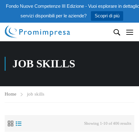
Fondo Nuove Competenze III Edizione - Vuoi esplorare in dettaglio
servizi disponibili per le aziende?
Scopri di più
JOB SKILLS
Home
job skills
Showing 1-10 of 406 results