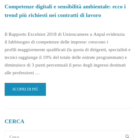
Competenze digitali e sensibilità ambientale: ecco i
trend più richiesti nei contratti di lavoro
Il Rapporto Excelsior 2018 di Unioncamere a Anpal evidenzia
il fabbisogno di competenze delle imprese: crescono i
profili maggiormente qualificati (la quota di dirigenti, specialisti e
tecnici raggiunge il 19% del totale delle entrate programmate) e
diminuisce di 3 punti percentuali il peso degli ingressi destinati
alle professioni …
READ
SCOPRI DI PIÙ
MORE
ABOUT
COMPETENZE
DIGITALI
E
CERCA
SENSIBILITÀ
AMBIENTALE: