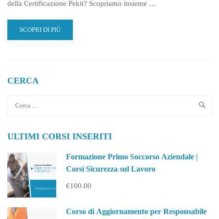
della Certificazione Pekit? Scopriamo insieme …
READ
SCOPRI DI PIÙ
MORE
ABOUT
PEKIT
|
CERTIFICA
CERCA
LE
TUE
COMPETENZE
INFORMATICHE
E
ULTIMI CORSI INSERITI
DIGITALI
Formazione Primo Soccorso Aziendale |
Corsi Sicurezza sul Lavoro
€100.00
Corso di Aggiornamento per Responsabile