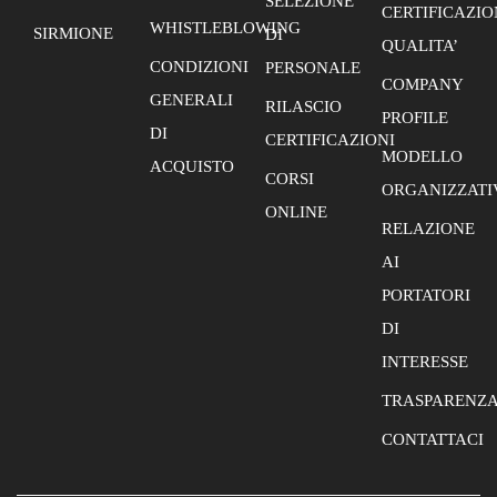
SELEZIONE
CERTIFICAZIO
WHISTLEBLOWING
SIRMIONE
DI
QUALITA’
CONDIZIONI
PERSONALE
COMPANY
GENERALI
RILASCIO
PROFILE
DI
CERTIFICAZIONI
MODELLO
ACQUISTO
CORSI
ORGANIZZATI
ONLINE
RELAZIONE
AI
PORTATORI
DI
INTERESSE
TRASPARENZ
CONTATTACI