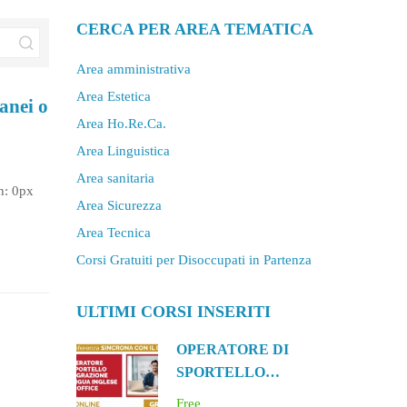
CERCA PER AREA TEMATICA
Area amministrativa
Area Estetica
anei o
Area Ho.Re.Ca.
Area Linguistica
Area sanitaria
h: 0px
Area Sicurezza
Area Tecnica
h: 0px
e Misure
Corsi Gratuiti per Disoccupati in Partenza
ULTIMI CORSI INSERITI
OPERATORE DI
SPORTELLO
IMMIGRAZIONE
Free