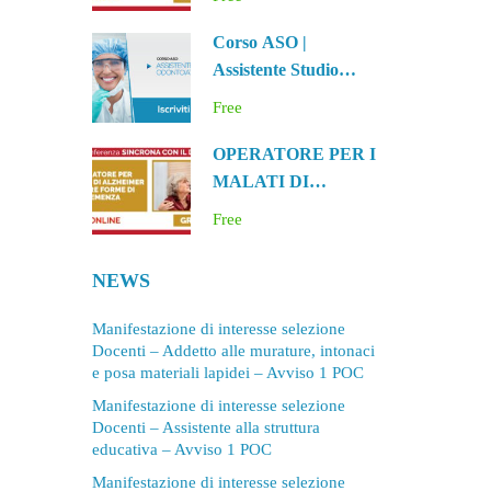
CON LINGUA
INGLESE E OFFICE
Corso ASO |
Assistente Studio
Odontoiatrico |
Free
Bologna
OPERATORE PER I
MALATI DI
ALZHEIMER E
Free
ALTRE FORME DI
DEMENZA
NEWS
Manifestazione di interesse selezione
Docenti – Addetto alle murature, intonaci
e posa materiali lapidei – Avviso 1 POC
Manifestazione di interesse selezione
Docenti – Assistente alla struttura
educativa – Avviso 1 POC
Manifestazione di interesse selezione