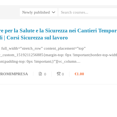
e per la Salute e la Sicurezza nei Cantieri Tempor
i | Corsi Sicurezza sul lavoro
 full_width=”stretch_row” content_placement=”top”
c_custom_1519211256885{margin-top: 0px !important;border-top-widt
ant;padding-top: 0px !important;}”][vc_column
c_custom_1519211265068{margin-top: 0px !important;border-top-widt
€1.00
PROMIMPRESA
0
0
ant;padding-top: 0px !important;}”][vc_column_text] Corso Formazion
lute e la...