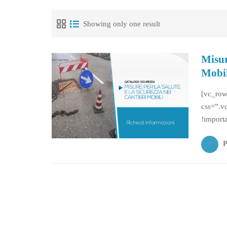
Showing only one result
Misur
Mobil
[vc_row
css=”.v
!import
css=”.v
!import
per la Sa