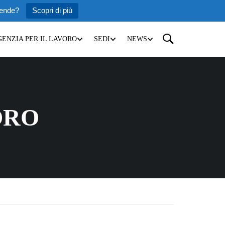
iende?
Scopri di più
GENZIA PER IL LAVORO
SEDI
NEWS
ORO