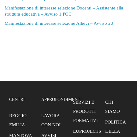
Manifestazione di interesse selezione Docenti – Assistente alla
struttura educativa – Avviso 1 POC
Manifestazione di interesse selezione Allievi – Avviso 20
CENTRI
APPROFONDIMENTI
SERVIZI E
CHI
PRODOTTI
SIAMO
REGGIO
LAVORA
FORMATIVI
POLITICA
EMILIA
CON NOI
EUPROJECTS
DELLA
MANTOVA
AVVISI