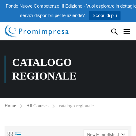
Fondo Nuove Competenze III Edizione - Vuoi esplorare in dettaglio
servizi disponibili per le aziende?
Scopri di più
CATALOGO
REGIONALE
Home
All Courses
catalogo regionale