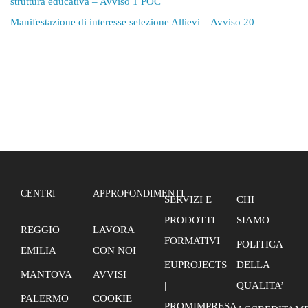
struttura educativa – Avviso 1 POC
Manifestazione di interesse selezione Allievi – Avviso 20
CENTRI
APPROFONDIMENTI
SERVIZI E
CHI
PRODOTTI
SIAMO
REGGIO
LAVORA
FORMATIVI
POLITICA
EMILIA
CON NOI
EUPROJECTS
DELLA
MANTOVA
AVVISI
|
QUALITA’
PALERMO
COOKIE
PROMIMPRESA