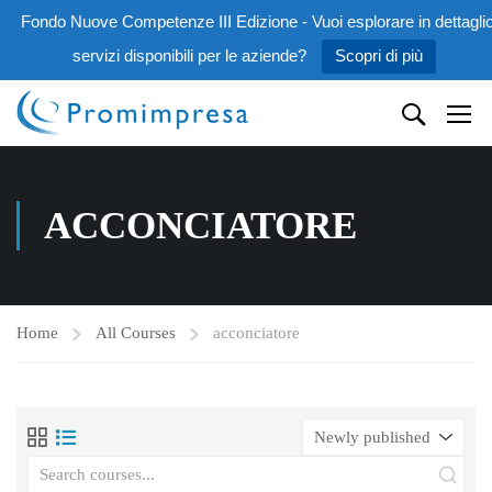
Fondo Nuove Competenze III Edizione - Vuoi esplorare in dettaglio
servizi disponibili per le aziende?
Scopri di più
ACCONCIATORE
Home
All Courses
acconciatore