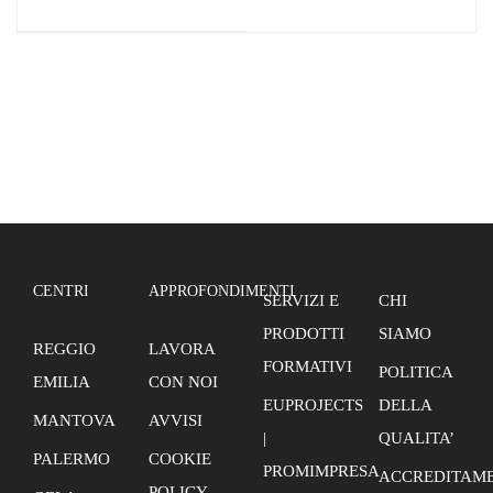
(Palermo) | Bando di
Familiari (San Cataldo) |
Selezione Pubblica per
Bando di Selezione
l'individuazione di
Pubblica per
Allievi Occupati Settore
l'individuazione di
Socio Sanitario(AVVISO
Allievi Occupati Settore
29/2019)
Socio Sanitario(AVVISO
29/2019)
CENTRI
APPROFONDIMENTI
SERVIZI E
CHI
PRODOTTI
SIAMO
REGGIO
LAVORA
FORMATIVI
POLITICA
EMILIA
CON NOI
EUPROJECTS
DELLA
MANTOVA
AVVISI
|
QUALITA’
PALERMO
COOKIE
PROMIMPRESA
ACCREDITAME
POLICY