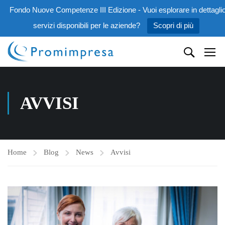
Fondo Nuove Competenze III Edizione - Vuoi esplorare in dettaglio
servizi disponibili per le aziende?
Scopri di più
AVVISI
Home
Blog
News
Avvisi