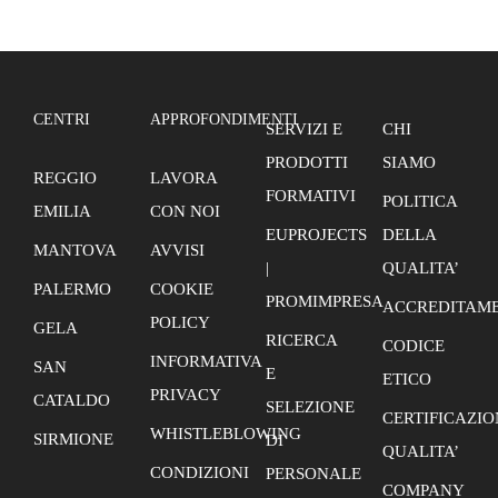
CENTRI
APPROFONDIMENTI
SERVIZI E
CHI
PRODOTTI
SIAMO
REGGIO
LAVORA
FORMATIVI
POLITICA
EMILIA
CON NOI
EUPROJECTS
DELLA
MANTOVA
AVVISI
|
QUALITA’
PALERMO
COOKIE
PROMIMPRESA
ACCREDITAME
POLICY
GELA
RICERCA
CODICE
INFORMATIVA
SAN
E
ETICO
PRIVACY
CATALDO
SELEZIONE
CERTIFICAZIO
WHISTLEBLOWING
SIRMIONE
DI
QUALITA’
CONDIZIONI
PERSONALE
COMPANY