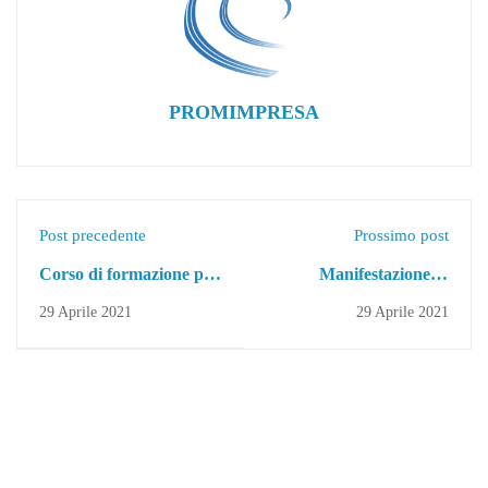
PROMIMPRESA
Post precedente
Prossimo post
Corso di formazione per
Manifestazione di
addetto all'animazione
interesse per Personale
29 Aprile 2021
29 Aprile 2021
dell'infanzia ID 284 ED
Esterno Docente
474 |Bando di Selezione
|CORSO DI ADDETTO
Pubblica per
DI SALA ID 283 ED
l’individuazione di
473
Allievi