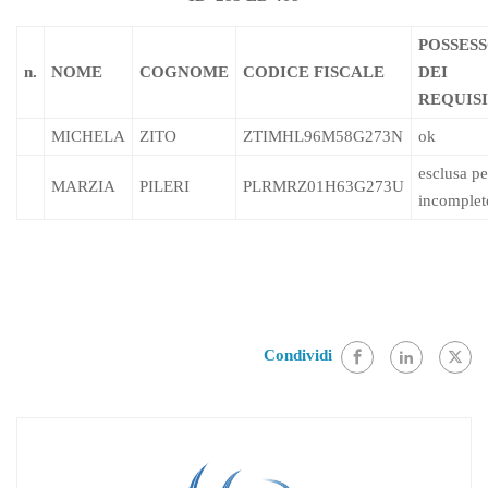
POSSES
n.
NOME
COGNOME
CODICE FISCALE
DEI
REQUISI
MICHELA
ZITO
ZTIMHL96M58G273N
ok
esclusa pe
MARZIA
PILERI
PLRMRZ01H63G273U
incomplet
Condividi