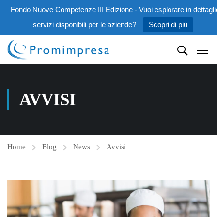
Fondo Nuove Competenze III Edizione - Vuoi esplorare in dettaglio
servizi disponibili per le aziende?
Scopri di più
AVVISI
Home
Blog
News
Avvisi