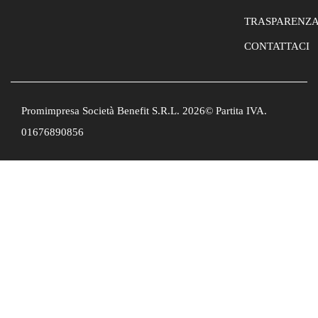
TRASPARENZ
CONTATTACI
Promimpresa Società Benefit S.R.L. 2026© Partita IVA.
01676890856