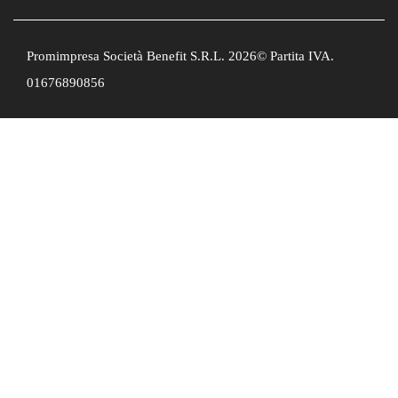
Promimpresa Società Benefit S.R.L. 2026© Partita IVA.
01676890856