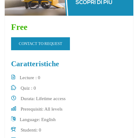
Free
CONTACT TO REQUEST
Caratteristiche
Lecture
0
Quiz
0
Durata
Lifetime access
Prerequisiti
All levels
Language
English
Studenti
0