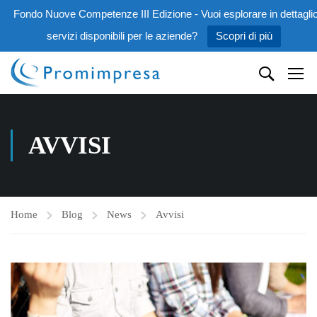
Fondo Nuove Competenze III Edizione - Vuoi esplorare in dettaglio
servizi disponibili per le aziende?
Scopri di più
AVVISI
Home
Blog
News
Avvisi