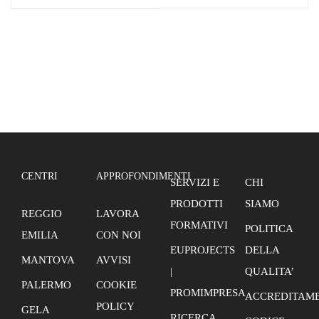
Manifestazione di
Manifestazione di
interesse selezione
interesse selezione
docenti Collaboratore
docenti Addetto
polivalente nelle
contabilità
strutture ricettive e
ristorative
CENTRI
APPROFONDIMENTI
SERVIZI E
CHI
PRODOTTI
SIAMO
REGGIO
LAVORA
FORMATIVI
POLITICA
EMILIA
CON NOI
EUPROJECTS
DELLA
MANTOVA
AVVISI
|
QUALITA’
PALERMO
COOKIE
PROMIMPRESA
ACCREDITAME
POLICY
GELA
RICERCA