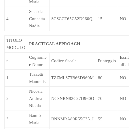
Maria
Sciascia
4
Concetta
SCSCCT65C52D960Q
15
NO
Nadia
TITOLO
PRACTICAL APPROACH
MODULO
Cognome
Iscri
n.
Codice fiscale
Punteggio
e Nome
all’a
Tuzzetti
1
TZZMLS73B66D960M
80
NO
Manuelisa
Nicosia
2
Andrea
NCSNRN82C27D960O
70
NO
Nicola
Bannò
3
B
NNMRA80R55C351I
55
NO
Maria