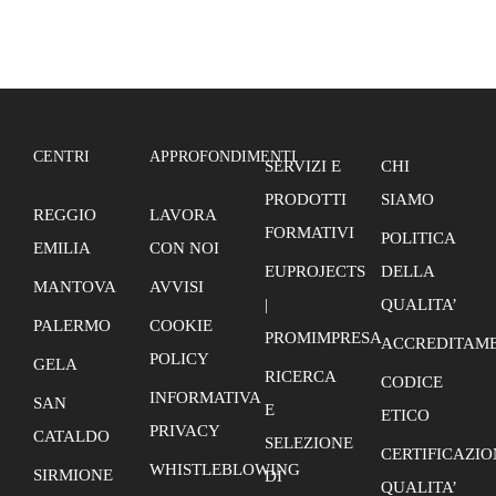
CENTRI
APPROFONDIMENTI
SERVIZI E
CHI
PRODOTTI
SIAMO
REGGIO
LAVORA
FORMATIVI
POLITICA
EMILIA
CON NOI
EUPROJECTS
DELLA
MANTOVA
AVVISI
|
QUALITA’
PALERMO
COOKIE
PROMIMPRESA
ACCREDITAME
POLICY
GELA
RICERCA
CODICE
INFORMATIVA
SAN
E
ETICO
PRIVACY
CATALDO
SELEZIONE
CERTIFICAZIO
WHISTLEBLOWING
SIRMIONE
DI
QUALITA’