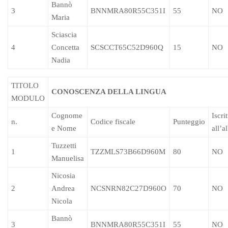
Bannò
3
BNNMRA80R55C351I
55
NO
Maria
Sciascia
4
Concetta
SCSCCT65C52D960Q
15
NO
Nadia
TITOLO
CONOSCENZA DELLA LINGUA
MODULO
Cognome
Iscri
n.
Codice fiscale
Punteggio
e Nome
all’a
Tuzzetti
1
TZZMLS73B66D960M
80
NO
Manuelisa
Nicosia
2
Andrea
NCSNRN82C27D960O
70
NO
Nicola
Bannò
3
BNNMRA80R55C351I
55
NO