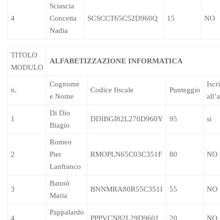
Sciascia
4
Concetta
SCSCCT65C52D960Q
15
NO
Nadia
TITOLO
ALFABETIZZAZIONE INFORMATICA
MODULO
Cognome
Iscri
n.
Codice fiscale
Punteggio
e Nome
all’
Di Dio
1
DDIBGI82L270D960Y
95
si
Biagio
Romeo
2
Pier
RMOPLN65C03C351F
80
NO
Lanfranco
Bannò
3
BNNMRA80R55C351I
55
NO
Maria
Pappalardo
4
PPPVCN82L29D960J
20
NO