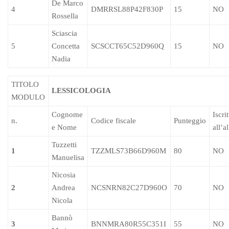
De Marco
4
DMRRSL88P42F830P
15
NO
Rossella
Sciascia
5
Concetta
SCSCCT65C52D960Q
15
NO
Nadia
TITOLO
LESSICOLOGIA
MODULO
Cognome
Iscri
n.
Codice fiscale
Punteggio
e Nome
all’a
Tuzzetti
1
TZZMLS73B66D960M
80
NO
Manuelisa
Nicosia
2
Andrea
NCSNRN82C27D960O
70
NO
Nicola
Bannò
3
BNNMRA80R55C351I
55
NO