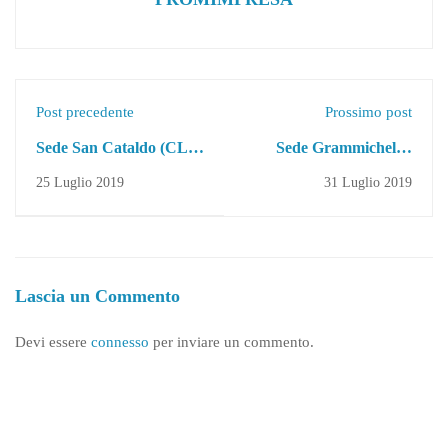
Post precedente
Prossimo post
Sede San Cataldo (CL) -
Sede Grammichele -
BANDO DI
riapertura bandi di
25 Luglio 2019
31 Luglio 2019
SELEZIONE
selezione docenti - avviso
PUBBLICA PER
2/2018
L’INDIVIDUAZIONE
DI ALLIEVI DA
Lascia un Commento
INSERIRE
NELL’AMBITO DEI
Devi essere
connesso
per inviare un commento.
PERCORSI
FORMATIVI
FINANZIATI DALLA
REGIONE SICILIANA
- avviso 2/2018