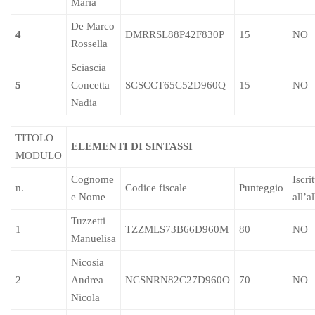
Maria
De Marco
4
DMRRSL88P42F830P
15
NO
Rossella
Sciascia
5
Concetta
SCSCCT65C52D960Q
15
NO
Nadia
TITOLO
ELEMENTI DI SINTASSI
MODULO
Cognome
Iscri
n.
Codice fiscale
Punteggio
e Nome
all’a
Tuzzetti
1
TZZMLS73B66D960M
80
NO
Manuelisa
Nicosia
2
Andrea
NCSNRN82C27D960O
70
NO
Nicola