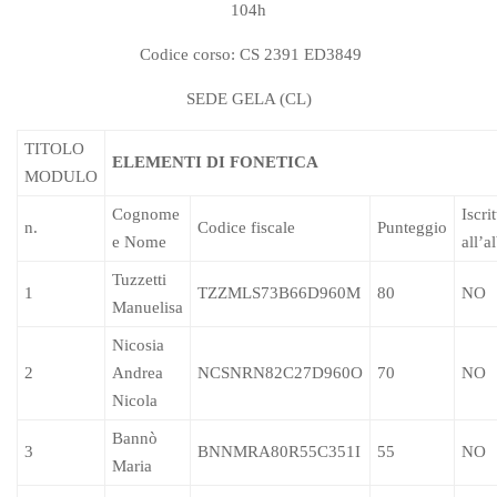
104h
Codice corso: CS 2391 ED3849
SEDE GELA (CL)
TITOLO
ELEMENTI DI FONETICA
MODULO
Cognome
Iscri
n.
Codice fiscale
Punteggio
e Nome
all’a
Tuzzetti
1
TZZMLS73B66D960M
80
NO
Manuelisa
Nicosia
2
Andrea
NCSNRN82C27D960O
70
NO
Nicola
Bannò
3
BNNMRA80R55C351I
55
NO
Maria