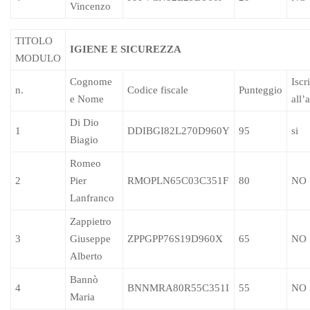
Vincenzo
TITOLO
IGIENE E SICUREZZA
MODULO
Cognome
Iscri
n.
Codice fiscale
Punteggio
e Nome
all’
Di Dio
1
DDIBGI82L270D960Y
95
si
Biagio
Romeo
2
Pier
RMOPLN65C03C351F
80
NO
Lanfranco
Zappietro
3
Giuseppe
ZPPGPP76S19D960X
65
NO
Alberto
Bannò
4
BNNMRA80R55C351I
55
NO
Maria