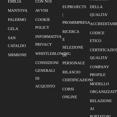
EMILIA
CON NOI
EUPROJECTS
DELLA
MANTOVA
AVVISI
|
QUALITA’
PALERMO
COOKIE
PROMIMPRESA
ACCREDITAME
POLICY
GELA
RICERCA
CODICE
INFORMATIVA
SAN
E
ETICO
PRIVACY
CATALDO
SELEZIONE
CERTIFICAZIO
WHISTLEBLOWING
SIRMIONE
DI
QUALITA’
CONDIZIONI
PERSONALE
COMPANY
GENERALI
RILASCIO
PROFILE
DI
CERTIFICAZIONI
MODELLO
ACQUISTO
CORSI
ORGANIZZATI
ONLINE
RELAZIONE
AI
PORTATORI