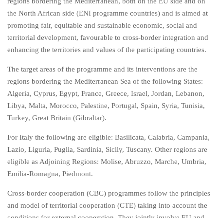
regions bordering the Mediterranean, both on the EU side and on
the North African side (ENI programme countries) and is aimed at
promoting fair, equitable and sustainable economic, social and
territorial development, favourable to cross-border integration and
enhancing the territories and values of the participating countries.
The target areas of the programme and its interventions are the
regions bordering the Mediterranean Sea of the following States:
Algeria, Cyprus, Egypt, France, Greece, Israel, Jordan, Lebanon,
Libya, Malta, Morocco, Palestine, Portugal, Spain, Syria, Tunisia,
Turkey, Great Britain (Gibraltar).
For Italy the following are eligible: Basilicata, Calabria, Campania,
Lazio, Liguria, Puglia, Sardinia, Sicily, Tuscany. Other regions are
eligible as Adjoining Regions: Molise, Abruzzo, Marche, Umbria,
Emilia-Romagna, Piedmont.
Cross-border cooperation (CBC) programmes follow the principles
and model of territorial cooperation (CTE) taking into account the
conditions for external cooperation. They jointly involve EU and