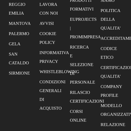
PRODOTTI
SIAMO
REGGIO
LAVORA
FORMATIVI
POLITICA
EMILIA
CON NOI
EUPROJECTS
DELLA
MANTOVA
AVVISI
|
QUALITA’
PALERMO
COOKIE
PROMIMPRESA
ACCREDITAME
POLICY
GELA
RICERCA
CODICE
INFORMATIVA
SAN
E
ETICO
PRIVACY
CATALDO
SELEZIONE
CERTIFICAZIO
WHISTLEBLOWING
SIRMIONE
DI
QUALITA’
CONDIZIONI
PERSONALE
COMPANY
GENERALI
RILASCIO
PROFILE
DI
CERTIFICAZIONI
MODELLO
ACQUISTO
CORSI
ORGANIZZATI
ONLINE
RELAZIONE