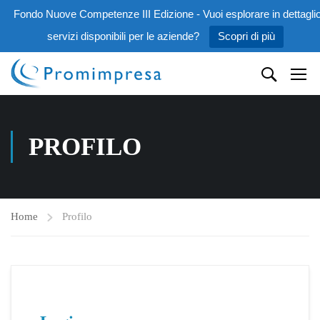
Fondo Nuove Competenze III Edizione - Vuoi esplorare in dettaglio
servizi disponibili per le aziende?
Scopri di più
PROFILO
Home
Profilo