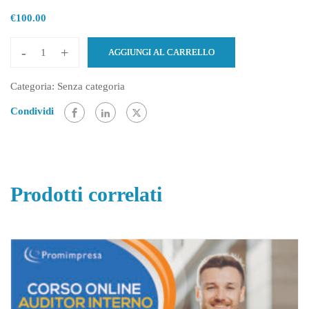
€
100.00
-
+
AGGIUNGI AL CARRELLO
Corso
Buste
Categoria:
Senza categoria
paga
Condividi
+
Certificazione
ICEP
quantità
Prodotti correlati