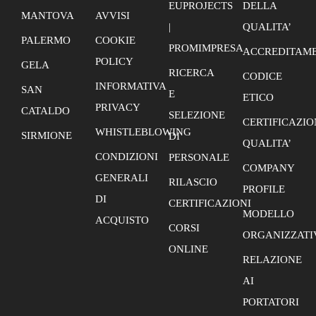
EUPROJECTS
DELLA
MANTOVA
AVVISI
|
QUALITA’
PALERMO
COOKIE
PROMIMPRESA
ACCREDITAME
POLICY
GELA
RICERCA
CODICE
INFORMATIVA
SAN
E
ETICO
PRIVACY
CATALDO
SELEZIONE
CERTIFICAZIO
WHISTLEBLOWING
SIRMIONE
DI
QUALITA’
CONDIZIONI
PERSONALE
COMPANY
GENERALI
RILASCIO
PROFILE
DI
CERTIFICAZIONI
MODELLO
ACQUISTO
CORSI
ORGANIZZATI
ONLINE
RELAZIONE
AI
PORTATORI