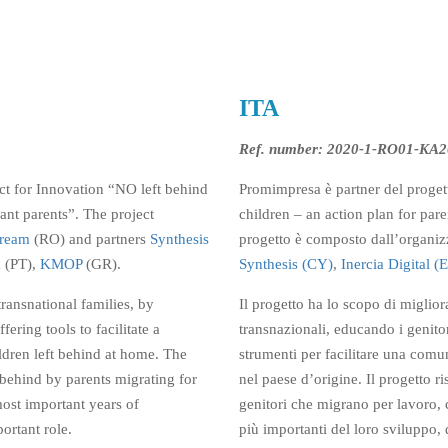
ITA
Ref. number: 2020-1-RO01-KA
t for Innovation “NO left behind
Promimpresa è partner del proge
ant parents”. The project
children – an action plan for pare
ream
(RO) and partners
Synthesis
progetto è composto dall’organiz
m
(PT),
KMOP
(GR).
Synthesis (CY)
,
Inercia Digital (
ransnational families, by
Il progetto ha lo scopo di miglior
ering tools to facilitate a
transnazionali, educando i genito
ldren left behind at home. The
strumenti per facilitare una comu
ft behind by parents migrating for
nel paese d’origine. Il progetto ri
ost important years of
genitori che migrano per lavoro, 
ortant role.
più importanti del loro sviluppo,