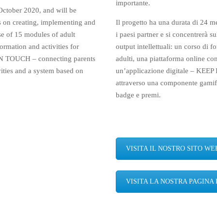
importante.
October 2020, and will be
us on creating, implementing and
Il progetto ha una durata di 24 me
rse of 15 modules of adult
i paesi partner e si concentrerà s
ormation and activities for
output intellettuali: un corso di
P IN TOUCH – connecting parents
adulti, una piattaforma online con 
ities and a system based on
un’applicazione digitale – KEEP 
attraverso una componente gamific
badge e premi.
VISITA IL NOSTRO SITO WE
VISITA LA NOSTRA PAGINA