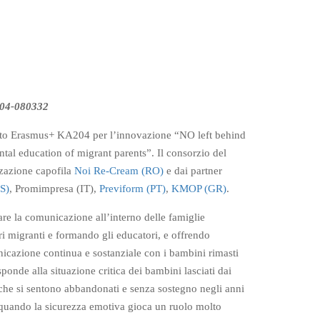
204-080332
tto Erasmus+ KA204 per l’innovazione “NO left behind
ntal education of migrant parents”. Il consorzio del
zazione capofila
Noi Re-Cream (RO)
e dai partner
ES)
, Promimpresa (IT),
Previform (PT)
,
KMOP (GR)
.
are la comunicazione all’interno delle famiglie
ri migranti e formando gli educatori, e offrendo
nicazione continua e sostanziale con i bambini rimasti
sponde alla situazione critica dei bambini lasciati dai
che si sentono abbandonati e senza sostegno negli anni
 quando la sicurezza emotiva gioca un ruolo molto