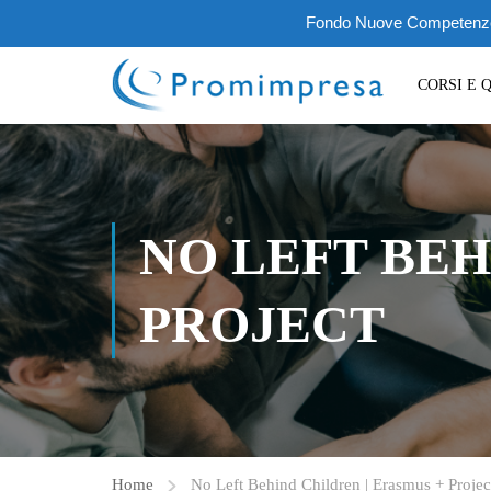
Fondo Nuove Competenze III
CORSI E 
NO LEFT BEH
PROJECT
Home
No Left Behind Children | Erasmus + Projec