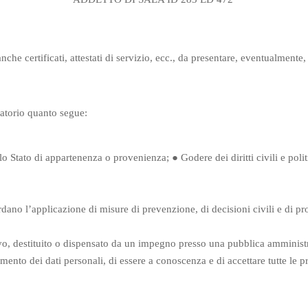
nche certificati, attestati di servizio, ecc., da presentare, eventualment
igatorio quanto segue:
dello Stato di appartenenza o provenienza;
●
Godere dei diritti civili e poli
ano l’applicazione di misure di prevenzione, di decisioni civili e di pro
ttivo, destituito o dispensato da un impegno presso una pubblica amminist
amento dei dati personali, di essere a conoscenza e di accettare tutte le