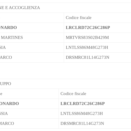
E E ACCOGLIENZA
e
Codice fiscale
ONARDO
LRCLRD72C26C286P
 MARTINES
MRTVRS83S02B429M
SIA
LNTLSS86M48G273H
MARCO
DRSMRC81L14G273N
RUPPO
e
Codice fiscale
EONARDO
LRCLRD72C26C286P
SSIA
LNTLSS86M48G273H
MARCO
DRSMRC81L14G273N