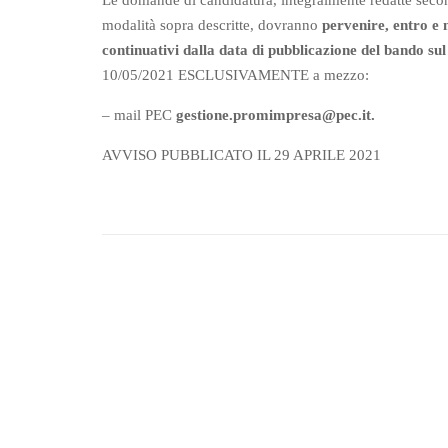
Le domande di candidatura, integralmente redatte secon
modalità sopra descritte, dovranno
pervenire,
entro e n
continuativi dalla data di
pubblicazione del bando sul 
10/05/2021 ESCLUSIVAMENTE a
mezzo:
– mail PEC
gestione.promimpresa@pec.it.
AVVISO PUBBLICATO IL 29 APRILE 2021