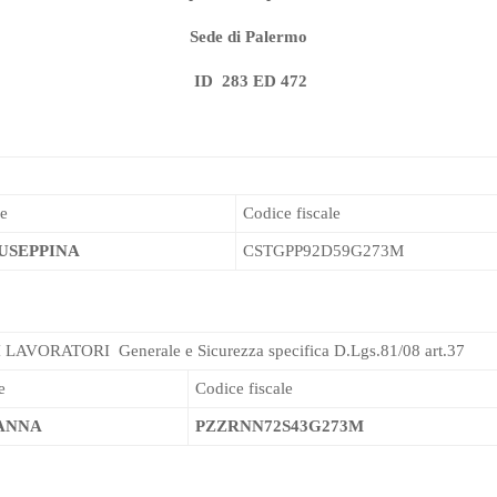
Sede di Palermo
ID 283 ED 472
e
Codice fiscale
USEPPINA
CSTGPP92D59G273M
AVORATORI Generale e Sicurezza specifica D.Lgs.81/08 art.37
e
Codice fiscale
ANNA
PZZRNN72S43G273M