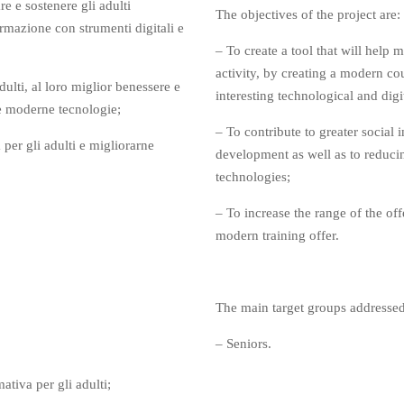
e e sostenere gli adulti
The objectives of the project are:
formazione con strumenti digitali e
– To create a tool that will help 
activity, by creating a modern c
ulti, al loro miglior benessere e
interesting technological and digi
le moderne tecnologie;
– To contribute to greater social 
er gli adulti e migliorarne
development as well as to reduci
technologies;
– To increase the range of the off
modern training offer.
The main target groups addressed
– Seniors.
tiva per gli adulti;