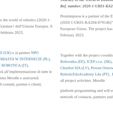
Ref. number:
2020-1-UK01-KA2
Promimpresa is a partner of the E
o the world of robotics (2020-1-
(2020-1-UK01-KA204-079146)”, 
rasmus+ dell’Unione Europea. Il
European Union. The project has
 febbraio 2023.
February 2023.
D (UK)
e ai partner
NPO
Together with the project coordi
IASTA W INTERNECIE (PL),
Robootika (EE
),
ICEP s.r.o. (SK),
 ROBOTICA (IT),
Clearbot SIA (LV
),
Powiat Ostrow
rà all’implementazione di tutte le
RoboticEduAcademy Lda (PT)
,
forma Moodle e assicurerà
all project activities, Moodle
 contatti, partner e clienti.
platform programming and will en
network of contacts, partners an