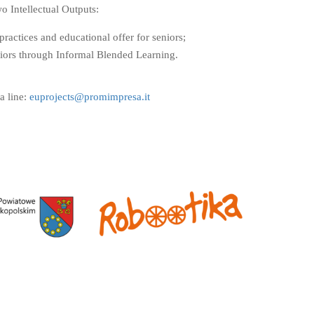
o Intellectual Outputs:
ractices and educational offer for seniors;
iors through Informal Blended Learning.
a line:
euprojects@
promimpresa.it