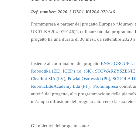
Ref. number:
2020-1-UK01-KA204-079146
Promimpresa è partner del progetto Europeo “Journey t
UK01-KA204-079146)”, cofinanziato dal programma E
progetto ha una durata di 30 mesi, da settembre 2020 a
Insieme al coordinatore del progetto
ENSO GROUP LT
Robootika (EE
),
ICEP s.r.o. (SK),
STOWARZYSZENIE M
Clearbot SIA (LV
),
Powiat Ostrowski (PL),
SCUOLA DI
RoboticEduAcademy Lda (PT)
,
Promimpresa
contribui
attività del progetto, alla programmazione della piatta
un’ampia diffusione del progetto attraverso la sua rete di
Gli obiettivi del progetto sono: