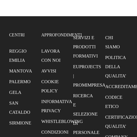
CENTRI
APPROFONDIMENTI
SERVIZI E
CHI
PRODOTTI
SIAMO
REGGIO
LAVORA
FORMATIVI
POLITICA
EMILIA
CON NOI
EUPROJECTS
DELLA
MANTOVA
AVVISI
|
QUALITA’
PALERMO
COOKIE
PROMIMPRESA
ACCREDITAME
POLICY
GELA
RICERCA
CODICE
INFORMATIVA
SAN
E
ETICO
PRIVACY
CATALDO
SELEZIONE
CERTIFICAZIO
WHISTLEBLOWING
SIRMIONE
DI
QUALITA’
CONDIZIONI
PERSONALE