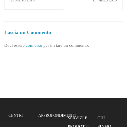
15 Marzo 2018
15 Marzo 2018
Fishing Tourism for a
Sustainable tourism
development in the
Mediterranean area"
Lascia un Commento
Devi essere
connesso
per inviare un commento.
CENTRI
APPROFONDIMENTI
SERVIZI E
CHI
PRODOTTI
SIAMO