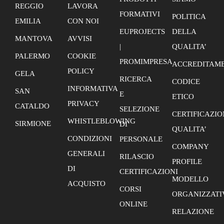
REGGIO
LAVORA
FORMATIVI
POLITICA
EMILIA
CON NOI
EUPROJECTS
DELLA
MANTOVA
AVVISI
|
QUALITA’
PALERMO
COOKIE
PROMIMPRESA
ACCREDITAME
POLICY
GELA
RICERCA
CODICE
INFORMATIVA
SAN
E
ETICO
PRIVACY
CATALDO
SELEZIONE
CERTIFICAZIO
WHISTLEBLOWING
SIRMIONE
DI
QUALITA’
CONDIZIONI
PERSONALE
COMPANY
GENERALI
RILASCIO
PROFILE
DI
CERTIFICAZIONI
MODELLO
ACQUISTO
CORSI
ORGANIZZATI
ONLINE
RELAZIONE