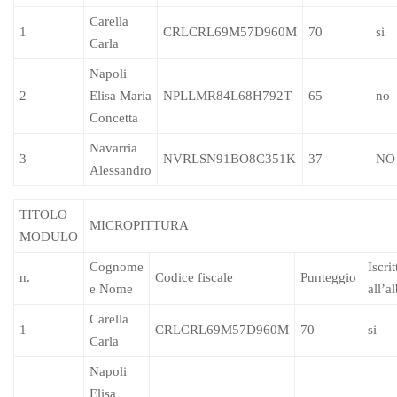
Carella
1
CRLCRL69M57D960M
70
si
Carla
Napoli
2
Elisa Maria
NPLLMR84L68H792T
65
no
Concetta
Navarria
3
NVRLSN91BO8C351K
37
NO
Alessandro
TITOLO
MICROPITTURA
MODULO
Cognome
Iscrit
n.
Codice fiscale
Punteggio
e Nome
all’a
Carella
1
CRLCRL69M57D960M
70
si
Carla
Napoli
Elisa