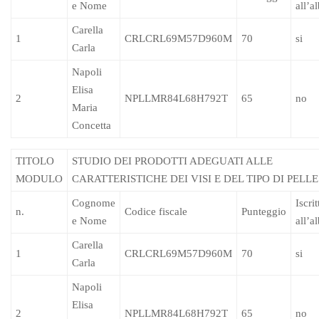
e Nome
all’a
Carella
1
CRLCRL69M57D960M
70
si
Carla
Napoli
Elisa
2
NPLLMR84L68H792T
65
no
Maria
Concetta
TITOLO
STUDIO DEI PRODOTTI ADEGUATI ALLE
MODULO
CARATTERISTICHE DEI VISI E DEL TIPO DI PELLE
Cognome
Iscrit
n.
Codice fiscale
Punteggio
e Nome
all’a
Carella
1
CRLCRL69M57D960M
70
si
Carla
Napoli
Elisa
2
NPLLMR84L68H792T
65
no