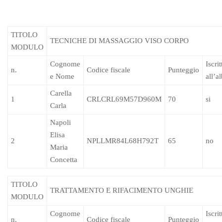
TITOLO
TECNICHE DI MASSAGGIO VISO CORPO
MODULO
Cognome
Iscrit
n.
Codice fiscale
Punteggio
e Nome
all’a
Carella
1
CRLCRL69M57D960M
70
si
Carla
Napoli
Elisa
2
NPLLMR84L68H792T
65
no
Maria
Concetta
TITOLO
TRATTAMENTO E RIFACIMENTO UNGHIE
MODULO
Cognome
Iscrit
n.
Codice fiscale
Punteggio