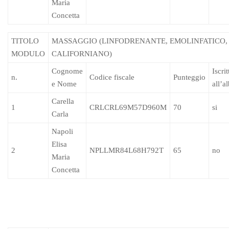
Maria
Concetta
TITOLO
MASSAGGIO (LINFODRENANTE, EMOLINFATICO,
MODULO
CALIFORNIANO)
Cognome
Iscrit
n.
Codice fiscale
Punteggio
e Nome
all’a
Carella
1
CRLCRL69M57D960M
70
si
Carla
Napoli
Elisa
2
NPLLMR84L68H792T
65
no
Maria
Concetta