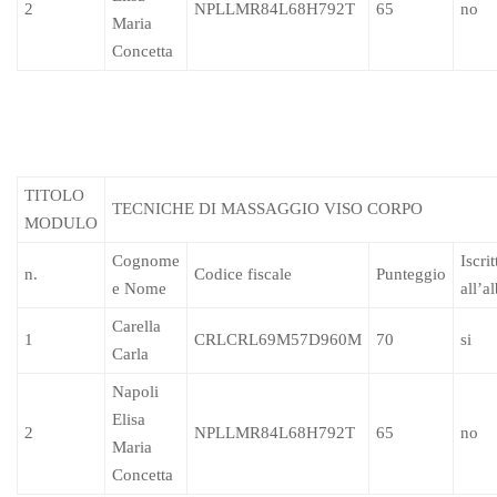
2
NPLLMR84L68H792T
65
no
Maria
Concetta
TITOLO
TECNICHE DI MASSAGGIO VISO CORPO
MODULO
Cognome
Iscrit
n.
Codice fiscale
Punteggio
e Nome
all’a
Carella
1
CRLCRL69M57D960M
70
si
Carla
Napoli
Elisa
2
NPLLMR84L68H792T
65
no
Maria
Concetta