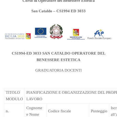
Corso di Operatore del Benessere Estetica
San Cataldo – CS1994 ED 3033
CS1994-ED 3033 SAN CATALDO OPERATORE DEL
BENESSERE ESTETICA
GRADUATORIA DOCENTI
TITOLO
PIANIFICAZIONE E ORGANIZZAZIONE DEL PROP
MODULO
LAVORO
Cognome
Iscr
n.
Codice fiscale
Punteggio
e Nome
all’