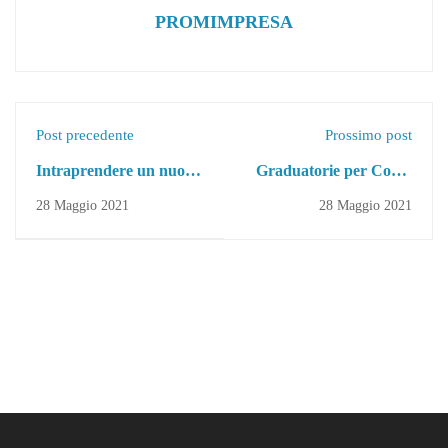
PROMIMPRESA
Post precedente
Prossimo post
Intraprendere un nuovo
Graduatorie per Corso
percorso formativo per il
di Qualifica per
28 Maggio 2021
28 Maggio 2021
tuo futuro professionale
Operatore dei Benessere
| 5 Consigli
Acconciatura CS 1992
ED 3030 | San Cataldo