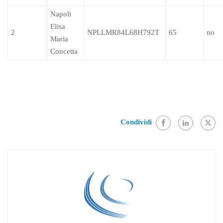
Napoli
Elisa
2
NPLLMR84L68H792T
65
no
Maria
Concetta
Condividi