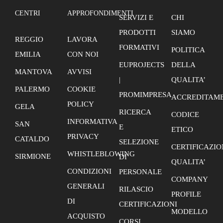
CENTRI
APPROFONDIMENTI
SERVIZI E
CHI
PRODOTTI
SIAMO
REGGIO
LAVORA
FORMATIVI
POLITICA
EMILIA
CON NOI
EUPROJECTS
DELLA
MANTOVA
AVVISI
|
QUALITA’
PALERMO
COOKIE
PROMIMPRESA
ACCREDITAME
POLICY
GELA
RICERCA
CODICE
INFORMATIVA
SAN
E
ETICO
PRIVACY
CATALDO
SELEZIONE
CERTIFICAZIO
WHISTLEBLOWING
SIRMIONE
DI
QUALITA’
CONDIZIONI
PERSONALE
COMPANY
GENERALI
RILASCIO
PROFILE
DI
CERTIFICAZIONI
MODELLO
ACQUISTO
CORSI