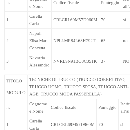
n.
Codice fiscale
Punteggio
e Nome
all’
Carella
1
CRLCRL69M57D960M
70
si
Carla
Napoli
2
Elisa Maria
NPLLMR84L68H792T
65
no
Concetta
Navarria
3
NVRLSN91BO8C351K
37
NO
Alessandro
TECNICHE DI TRUCCO (TRUCCO CORRETTIVO,
TITOLO
TRUCCO UOMO, TRUCCO SPOSA, TRUCCO ANTI-
MODULO
AGE, TRUCCO MODA PASSERELLA)
Cognome
Iscrit
n.
Codice fiscale
Punteggio
e Nome
all’a
Carella
1
CRLCRL69M57D960M
70
si
Carla