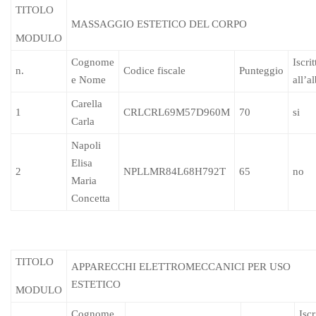
TITOLO
MASSAGGIO ESTETICO DEL CORPO
MODULO
Cognome
Iscrit
n.
Codice fiscale
Punteggio
e Nome
all’a
Carella
1
CRLCRL69M57D960M
70
si
Carla
Napoli
Elisa
2
NPLLMR84L68H792T
65
no
Maria
Concetta
TITOLO
APPARECCHI ELETTROMECCANICI PER USO
ESTETICO
MODULO
Cognome
Iscr