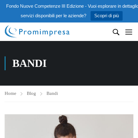
Fondo Nuove Competenze III Edizione - Vuoi esplorare in dettaglio
servizi disponibili per le aziende?
Scopri di più
BANDI
Home
Blog
Bandi