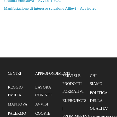
struttura educativa – Avviso 1 POC
Manifestazione di interesse selezione Allievi – Avviso 20
CENTRI
APPROFONDIMENTI
SERVIZI E
CHI
PRODOTTI
SIAMO
REGGIO
LAVORA
FORMATIVI
POLITICA
EMILIA
CON NOI
EUPROJECTS
DELLA
MANTOVA
AVVISI
|
QUALITA’
PALERMO
COOKIE
PROMIMPRESA