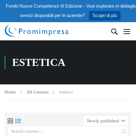
Fondo Nuove Competenze III Edizione - Vuoi esplorare in dettaglio
servizi disponibili per le aziende?
Scopri di più
ESTETICA
Home
All Courses
estetica