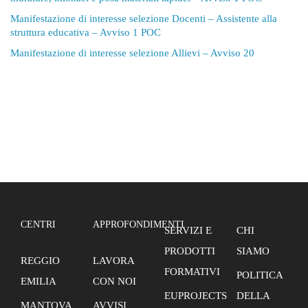
Manifestazione di interesse selezione Docenti – Assistente alla
struttura educativa – Avviso 1 POC
Manifestazione di interesse selezione Allievi – Avviso 20
CENTRI
APPROFONDIMENTI
SERVIZI E
CHI
PRODOTTI
SIAMO
REGGIO
LAVORA
FORMATIVI
POLITICA
EMILIA
CON NOI
EUPROJECTS
DELLA
MANTOVA
AVVISI