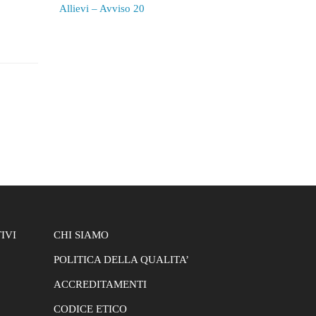
Allievi – Avviso 20
h: 0px
ne alla
IVI
CHI SIAMO
POLITICA DELLA QUALITA’
ACCREDITAMENTI
CODICE ETICO