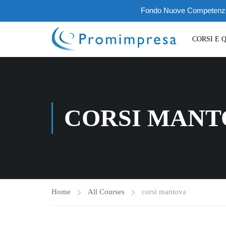
Fondo Nuove Competenze III
CORSI E 
CORSI MANT
Home
All Courses
corsi mantova