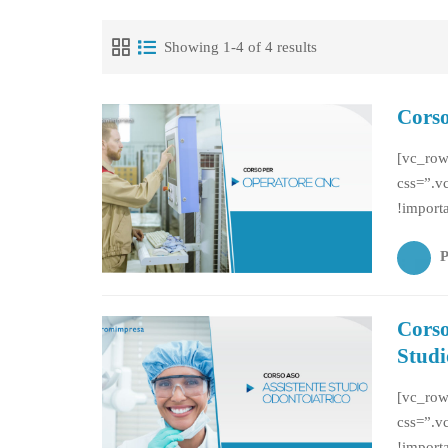
Showing 1-4 of 4 results
Corso
[vc_row
css=”.v
!import
css=”.v
!import
OPERATO
Corso
Studi
[vc_row
css=”.v
!import