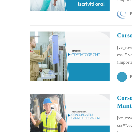
css=”.v
!import
QUALIFI
Corso
[vc_row
css=”.v
!import
css=”.v
!import
Mantova
Corso
Mant
[vc_row
css=”.v