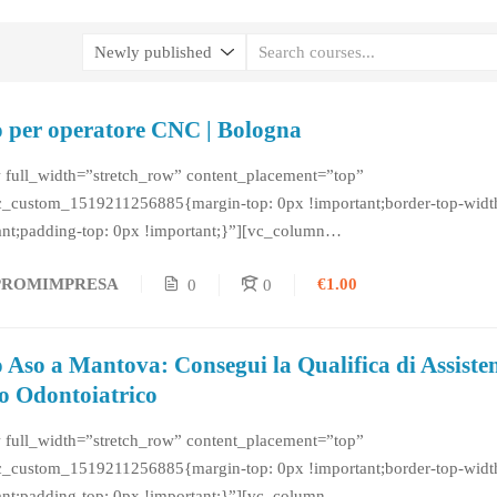
 per operatore CNC | Bologna
 full_width=”stretch_row” content_placement=”top”
c_custom_1519211256885{margin-top: 0px !important;border-top-widt
ant;padding-top: 0px !important;}”][vc_column
c_custom_1519211265068{margin-top: 0px !important;border-top-widt
€1.00
PROMIMPRESA
0
0
ant;padding-top: 0px !important;}”][vc_column_text] CORSO PER
RE CNC | Introduzione L’Operatore CNC...
 Aso a Mantova: Consegui la Qualifica di Assisten
o Odontoiatrico
 full_width=”stretch_row” content_placement=”top”
c_custom_1519211256885{margin-top: 0px !important;border-top-widt
ant;padding-top: 0px !important;}”][vc_column