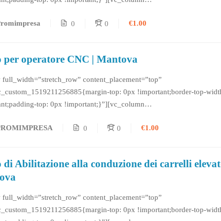
c_custom_1519211265068{margin-top: 0px !important;border-top-widt
€1.00
Promimpresa
0
0
ant;padding-top: 0px !important;}”][vc_column_text css=””] CORSO P
CA ASO (Assistente di Studio...
 per operatore CNC | Mantova
 full_width=”stretch_row” content_placement=”top”
c_custom_1519211256885{margin-top: 0px !important;border-top-widt
ant;padding-top: 0px !important;}”][vc_column
c_custom_1519211265068{margin-top: 0px !important;border-top-widt
€1.00
PROMIMPRESA
0
0
ant;padding-top: 0px !important;}”][vc_column_text] OPERATORE CNC
 L’Operatore CNC è un...
 di Abilitazione alla conduzione dei carrelli elevat
ova
 full_width=”stretch_row” content_placement=”top”
c_custom_1519211256885{margin-top: 0px !important;border-top-widt