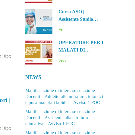
CON LINGUA
h: 0px
INGLESE E OFFICE
Corso ASO |
ER
Assistente Studio
Odontoiatrico |
Free
Bologna
OPERATORE PER I
MALATI DI
h: 0px
ALZHEIMER E
Free
ALTRE FORME DI
h: 0px
DEMENZA
NEWS
 |
Manifestazione di interesse selezione
Docenti – Addetto alle murature, intonaci
ori |
e posa materiali lapidei – Avviso 1 POC
Manifestazione di interesse selezione
Docenti – Assistente alla struttura
educativa – Avviso 1 POC
h: 0px
Manifestazione di interesse selezione