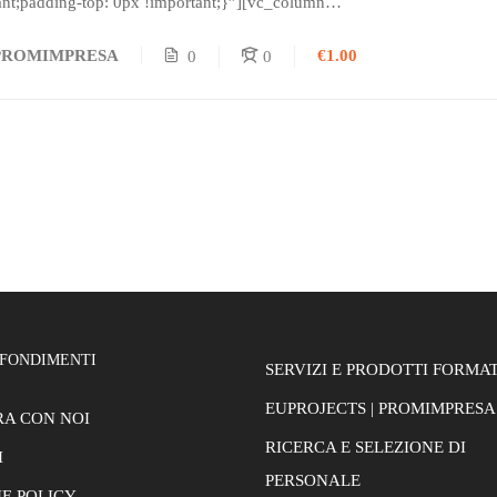
ant;padding-top: 0px !important;}”][vc_column
c_custom_1519211265068{margin-top: 0px !important;border-top-widt
€1.00
PROMIMPRESA
0
0
ant;padding-top: 0px !important;}”][vc_column_text] Corso di Abilitazio
ne dei carrelli elevatori...
FONDIMENTI
SERVIZI E PRODOTTI FORMAT
EUPROJECTS | PROMIMPRESA
A CON NOI
RICERCA E SELEZIONE DI
I
PERSONALE
E POLICY