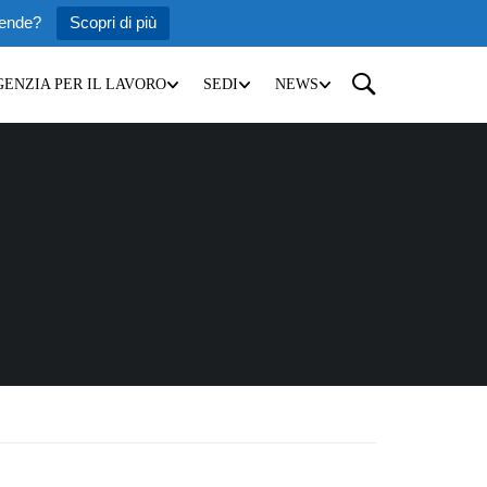
iende?
Scopri di più
GENZIA PER IL LAVORO
SEDI
NEWS