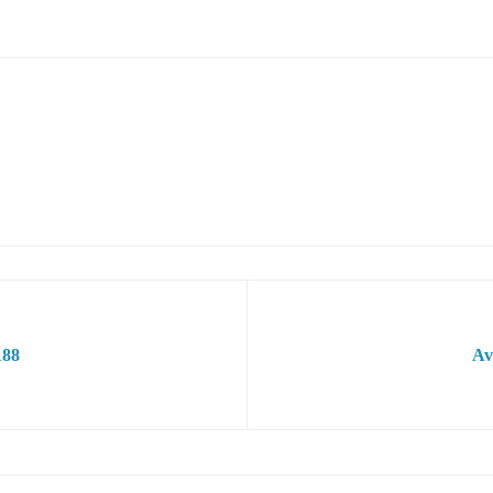
188
Av