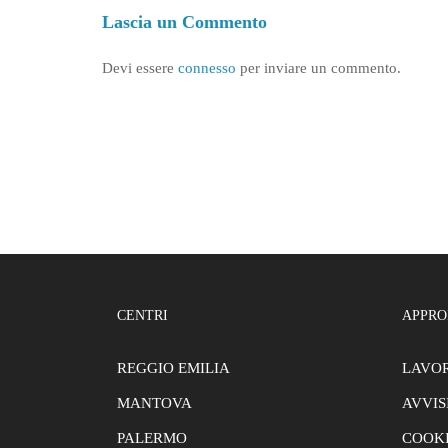
Lascia un Commento
Devi essere
connesso
per inviare un commento.
CENTRI
APPRO
REGGIO EMILIA
LAVOR
MANTOVA
AVVIS
PALERMO
COOKI