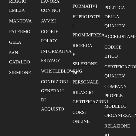
REGGIO
LAVORA
FORMATIVI
POLITICA
EMILIA
CON NOI
EUPROJECTS
DELLA
MANTOVA
AVVISI
|
QUALITA’
PALERMO
COOKIE
PROMIMPRESA
ACCREDITAME
POLICY
GELA
RICERCA
CODICE
INFORMATIVA
SAN
E
ETICO
PRIVACY
CATALDO
SELEZIONE
CERTIFICAZIO
WHISTLEBLOWING
SIRMIONE
DI
QUALITA’
CONDIZIONI
PERSONALE
COMPANY
GENERALI
RILASCIO
PROFILE
DI
CERTIFICAZIONI
MODELLO
ACQUISTO
CORSI
ORGANIZZATI
ONLINE
RELAZIONE
AI