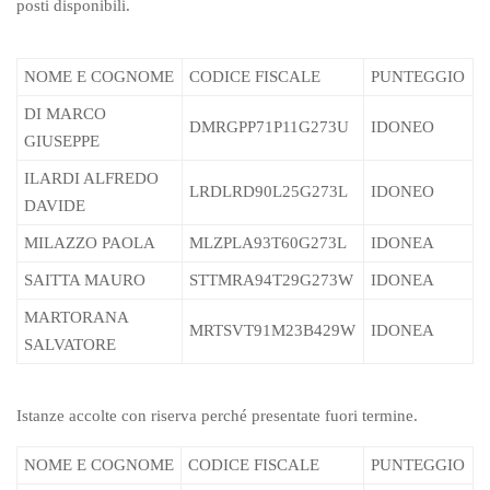
posti disponibili.
NOME E COGNOME
CODICE FISCALE
PUNTEGGIO
DI MARCO
DMRGPP71P11G273U
IDONEO
GIUSEPPE
ILARDI ALFREDO
LRDLRD90L25G273L
IDONEO
DAVIDE
MILAZZO PAOLA
MLZPLA93T60G273L
IDONEA
SAITTA MAURO
STTMRA94T29G273W
IDONEA
MARTORANA
MRTSVT91M23B429W
IDONEA
SALVATORE
Istanze accolte con riserva perché presentate fuori termine.
NOME E COGNOME
CODICE FISCALE
PUNTEGGIO