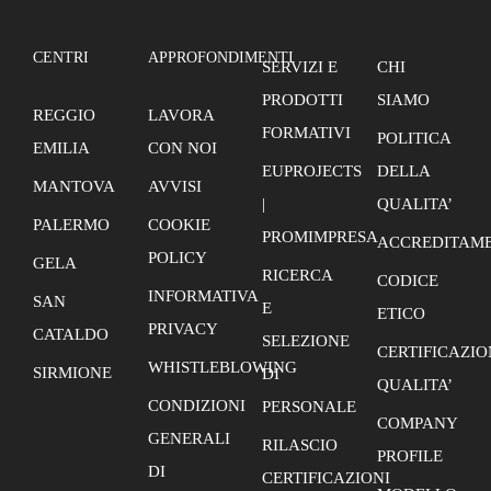
CENTRI
APPROFONDIMENTI
SERVIZI E
CHI
PRODOTTI
SIAMO
REGGIO
LAVORA
FORMATIVI
POLITICA
EMILIA
CON NOI
EUPROJECTS
DELLA
MANTOVA
AVVISI
|
QUALITA’
PALERMO
COOKIE
PROMIMPRESA
ACCREDITAME
POLICY
GELA
RICERCA
CODICE
INFORMATIVA
SAN
E
ETICO
PRIVACY
CATALDO
SELEZIONE
CERTIFICAZIO
WHISTLEBLOWING
SIRMIONE
DI
QUALITA’
CONDIZIONI
PERSONALE
COMPANY
GENERALI
RILASCIO
PROFILE
DI
CERTIFICAZIONI