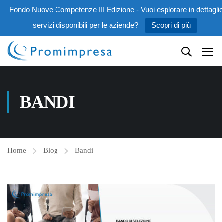
Fondo Nuove Competenze III Edizione - Vuoi esplorare in dettaglio
servizi disponibili per le aziende?
Scopri di più
BANDI
Home
Blog
Bandi