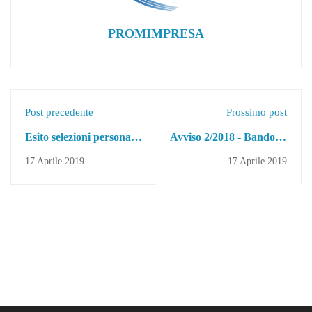
PROMIMPRESA
Post precedente
Prossimo post
Esito selezioni personale
Avviso 2/2018 - Bando di
non docente - avviso
selezione allievi - CS 322
17 Aprile 2019
17 Aprile 2019
2/2018
ED 6304