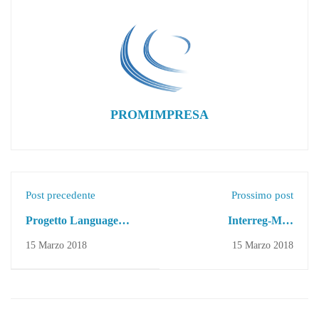
PROMIMPRESA
Post precedente
Prossimo post
Progetto Language
Interreg-Med
Learning
"TOURISMED -
15 Marzo 2018
15 Marzo 2018
Fishing Tourism for a
Sustainable tourism
development in the
Mediterranean area"