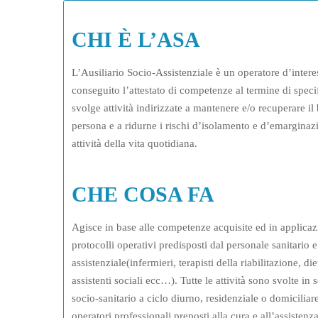
CHI È L’ASA
L’Ausiliario Socio-Assistenziale è un operatore d’intere
conseguito l’attestato di competenze al termine di spec
svolge attività indirizzate a mantenere e/o recuperare il
persona e a ridurne i rischi d’isolamento e d’emarginazio
attività della vita quotidiana.
CHE COSA FA
Agisce in base alle competenze acquisite ed in applicazi
protocolli operativi predisposti dal personale sanitario 
assistenziale(infermieri, terapisti della riabilitazione, di
assistenti sociali ecc…). Tutte le attività sono svolte in s
socio-sanitario a ciclo diurno, residenziale o domiciliar
operatori professionali preposti alla cura e all’assistenz