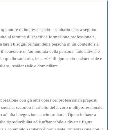
operatore di interesse socio – sanitario che, a seguito
guito al termine di specifica formazione professionale,
disfare i bisogni primari della persona in un contesto sia
 il benessere e l’autonomia della persona. Tale attività è
in quello sanitario, in servizi di tipo socio-assistenziale e
liero, residenziale e domiciliare.
aborazione con gli altri operatori professionali preposti
a sociale, secondo il criterio del lavoro multiprofessionale.
 ad alta integrazione socio sanitaria. Opera in base a
 alta riproducibilità ed è affiancabile a diverse figure
ciali. In ambito sanitario è prevalente l’integrazione con il