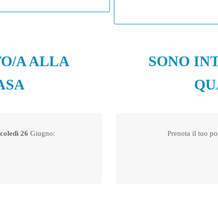
O/A ALLA
SONO IN
ASA
QU
coledì
26
Giugno:
Prenota il tuo p