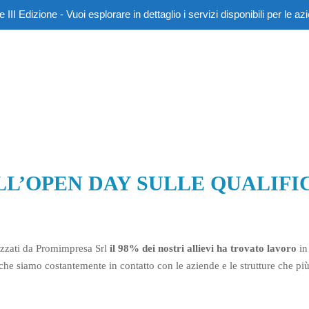
 Edizione - Vuoi esplorare in dettaglio i servizi disponibili per le az
 ALL’OPEN DAY SULLE QUALIF
izzati da Promimpresa Srl
il 98% dei nostri allievi ha trovato lavoro
in
he siamo costantemente in contatto con le aziende e le strutture che più 