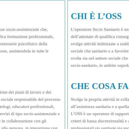
CHI È L’OSS
sse socio-assistenziale che,
L’operatore Socio Sanitario è un 
ifica formazione professionale,
dell’attestato di qualifica conse
 benessere psicofisico della
svolge attività indirizzate a sod
ne, assistendola in tutte le
sociale che sanitario e a favorire
svolta sia nel settore sociale che 
socio-sanitario, in ambito ospeda
CHE COSA FA
one dei piani di lavoro e dei
e sociale responsabile del processo
Svolge la propria attività in coll
etologi, educatori professionali,
all’assistenza sanitaria e a quell
ervizi di tipo socio-assistenziale e
L’OSS è un operatore di supporto
e in collaborazione con gli
criteri di bassa discrezionalità e
a alla persona, in interazione con
professionali sia sanitarie sia so