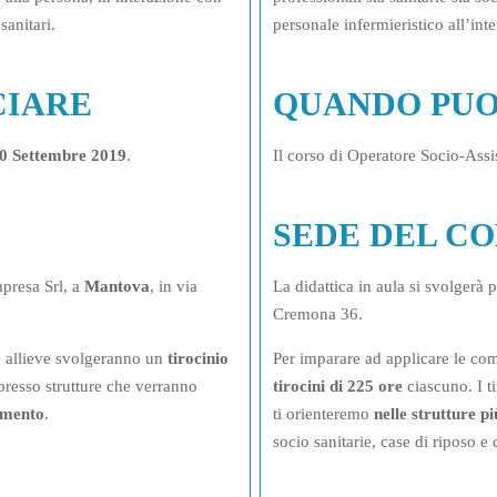
sanitari.
personale infermieristico all’int
CIARE
QUANDO PUO
0 Settembre 2019
.
Il corso di Operatore Socio-Assis
SEDE DEL C
mpresa Srl, a
Mantova
, in via
La didattica in aula si svolgerà
Cremona 36.
e allieve svolgeranno un
tirocinio
Per imparare ad applicare le com
presso strutture che verranno
tirocini di 225 ore
ciascuno. I ti
tamento
.
ti orienteremo
nelle strutture pi
socio sanitarie, case di riposo e 